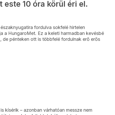
este 10 óra körül éri el.
szaknyugatira fordulva sokfelé hirtelen
rja a HungaroMet. Ez a keleti harmadban kevésbé
, de pénteken ott is többfelé fordulnak erő erős
k is kísérik – azonban várhatóan messze nem