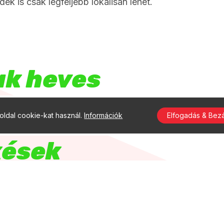
ék is csak legfeljebb lokálisan lehet.
ak heves
agy
ldal cookie-kat használ.
Információk
Elfogadás & Bez
ősen
kések