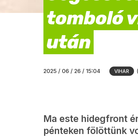
tomboló v
után
2025 / 06 / 26 / 15:04
VIHAR
Ma este hidegfront é
pénteken fölöttünk vo