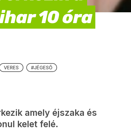
ihar 10 óra
VERES
#JÉGESŐ
rkezik amely éjszaka és
nul kelet felé.