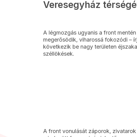
Veresegyház térségét 
A légmozgás ugyanis a front mentén é
megerősödik, viharossá fokozódi – í
következik be nagy területen éjszaka
széllökések.
A front vonulását záporok, zivataro