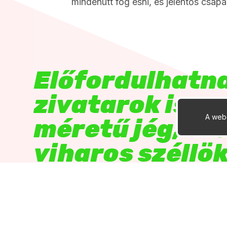
mindenütt fog esni, és jelentős csapad
Előfordulhatn
zivatarok is n
A webo
méretű jég, er
viharos széllö
kíséretében.