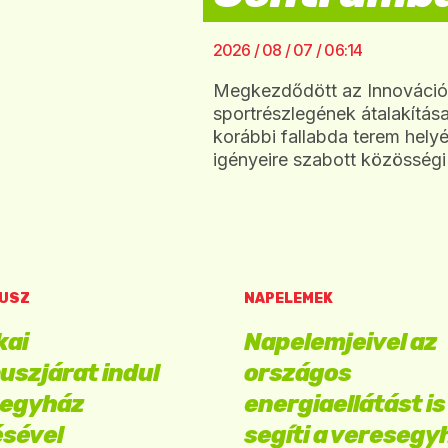
2026 / 08 / 07 / 06:14
Megkezdődött az Innováció
sportrészlegének átalakítá
korábbi fallabda terem helyé
igényeire szabott közösségi 
BUSZ
NAPELEMEK
kai
Napelemjeivel az
uszjárat indul
országos
segyház
energiaellátást is
ésével
segíti a veresegy