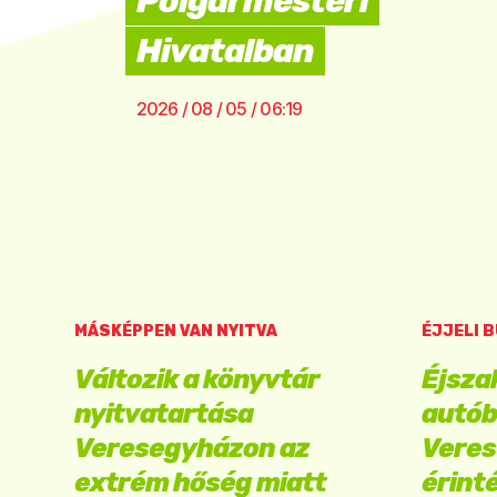
Polgármesteri
Hivatalban
2026 / 08 / 05 / 06:19
MÁSKÉPPEN VAN NYITVA
ÉJJELI 
Változik a könyvtár
Éjsza
nyitvatartása
autób
Veresegyházon az
Vere
extrém hőség miatt
érint