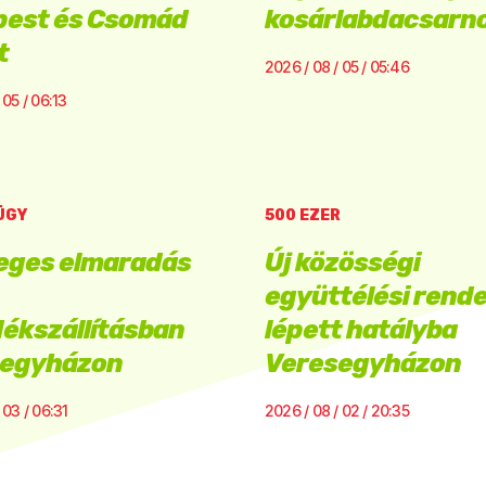
est és Csomád
kosárlabdacsarn
t
2026 / 08 / 05 / 05:46
 05 / 06:13
ÜGY
500 EZER
eges elmaradás
Új közösségi
együttélési rende
dékszállításban
lépett hatályba
segyházon
Veresegyházon
 03 / 06:31
2026 / 08 / 02 / 20:35