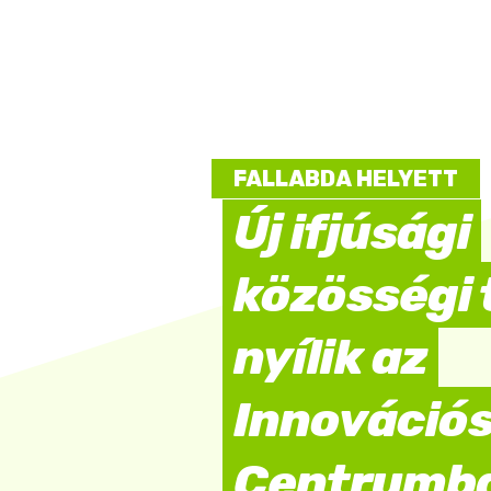
FALLABDA HELYETT
Új ifjúsági
közösségi 
nyílik az
Innováció
Centrumb