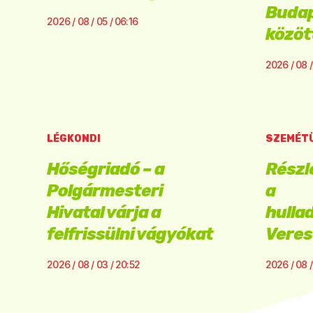
Budap
2026 / 08 / 05 / 06:16
közöt
2026 / 08 /
LÉGKONDI
SZEMÉT
Hőségriadó – a
Részl
Polgármesteri
a
Hivatal várja a
hulla
felfrissülni vágyókat
Vere
2026 / 08 / 03 / 20:52
2026 / 08 /