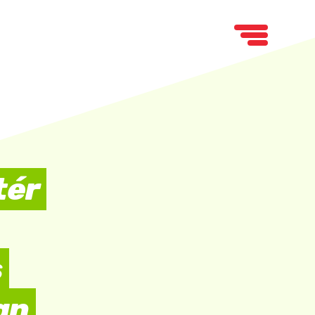
tér
s
an