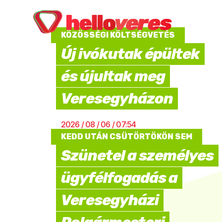
KÖZÖSSÉGI KÖLTSÉGVETÉS
Új ivókutak épültek
és újultak meg
Veresegyházon
2026 / 08 / 06 / 07:54
KEDD UTÁN CSÜTÖRTÖKÖN SEM
Szünetel a személyes
ügyfélfogadás a
Veresegyházi