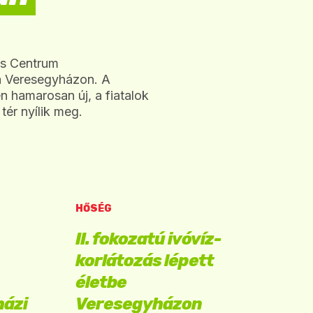
s Centrum
sa Veresegyházon. A
n hamarosan új, a fiatalok
tér nyílik meg.
HŐSÉG
II. fokozatú ivóvíz-
korlátozás lépett
életbe
házi
Veresegyházon