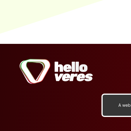
A webo