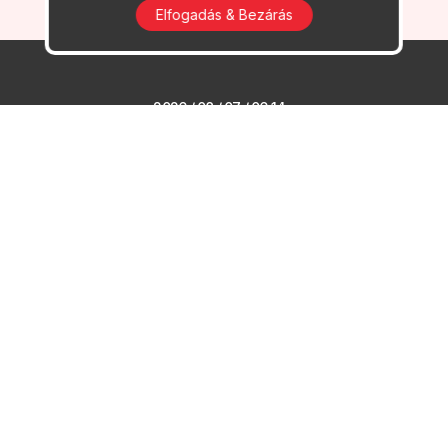
Elfogadás & Bezárás
2026 / 08 / 07 / 06:14
Új ifjúsági közösségi tér nyílik az
Innovációs Centrumban
2026 / 08 / 06 / 07:54
Új ivókutak épültek és újultak
meg Veresegyházon
2026 / 08 / 05 / 06:19
Szünetel a személyes
ügyfélfogadás a Veresegyházi
Polgármesteri Hivatalban