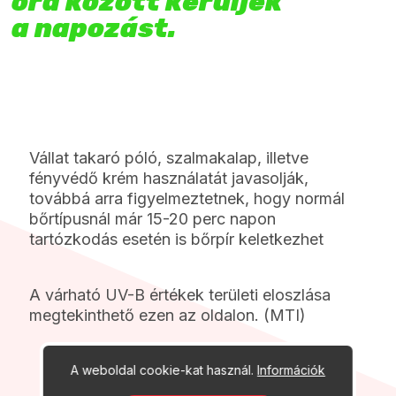
óra között kerüljék
a napozást.
Vállat takaró póló, szalmakalap, illetve
fényvédő krém használatát javasolják,
továbbá arra figyelmeztetnek, hogy normál
bőrtípusnál már 15-20 perc napon
tartózkodás esetén is bőrpír keletkezhet
A várható UV-B értékek területi eloszlása
megtekinthető
ezen
az oldalon. (MTI)
A weboldal cookie-kat használ.
Információk