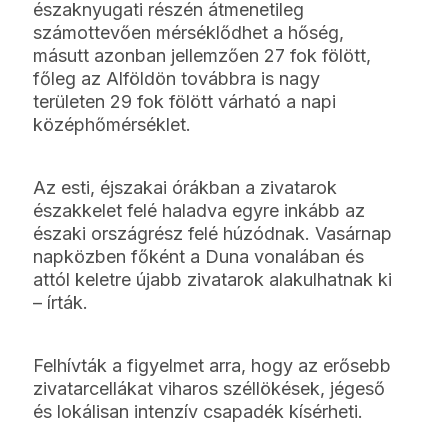
északnyugati részén átmenetileg
számottevően mérséklődhet a hőség,
másutt azonban jellemzően 27 fok fölött,
főleg az Alföldön továbbra is nagy
területen 29 fok fölött várható a napi
középhőmérséklet.
Az esti, éjszakai órákban a zivatarok
északkelet felé haladva egyre inkább az
északi országrész felé húzódnak. Vasárnap
napközben főként a Duna vonalában és
attól keletre újabb zivatarok alakulhatnak ki
– írták.
Felhívták a figyelmet arra, hogy az erősebb
zivatarcellákat viharos széllökések, jégeső
és lokálisan intenzív csapadék kísérheti.