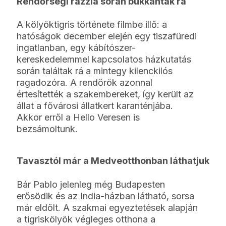
Rendőrségi razzia során bukkantak rá
A kölyöktigris története filmbe illő: a
hatóságok december elején egy tiszafüredi
ingatlanban, egy kábítószer-
kereskedelemmel kapcsolatos házkutatás
során találtak rá a mintegy kilenckilós
ragadozóra. A rendőrök azonnal
értesítették a szakembereket, így került az
állat a fővárosi állatkert karanténjába.
Akkor erről a Hello Veresen is
bezsámoltunk.
Tavasztól már a Medveotthonban láthatjuk
Bár Pablo jelenleg még Budapesten
erősödik és az India-házban látható, sorsa
már eldőlt. A szakmai egyeztetések alapján
a tigriskölyök végleges otthona a