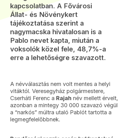
kapcsolatban. A Fővárosi
Állat- és Növénykert
tájékoztatása szerint a
nagymacska hivatalosan is a
Pablo nevet kapta, miután a
voksolók közel fele, 48,7%-a
erre a lehetőségre szavazott.
A névválasztás nem volt mentes a helyi
vitáktól. Veresegyház polgármestere,
Cserháti Ferenc a
Rajah
név mellett érvelt,
azonban a mintegy 30 000 szavazó végül
a “narkós” múltra utaló Pablót tartotta a
legmegfelelőbbnek.