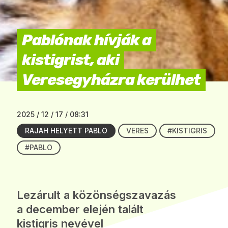
Pablónak hívják a
kistigrist, aki
Veresegyházra kerülhet
2025 / 12 / 17 / 08:31
RAJAH HELYETT PABLO
VERES
#KISTIGRIS
#PABLO
Lezárult a közönségszavazás
a december elején talált
kistigris nevével