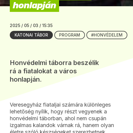
honlapján
2025 / 05 / 03 / 15:35
KATONAI TÁBOR
PROGRAM
#HONVÉDELEM
Honvédelmi táborra beszélik
rá a fiatalokat a város
honlapján.
Veresegyház fiataljai számára különleges
lehetőség nyílik, hogy részt vegyenek a
honvédelmi táborban, ahol nem csupán
izgalmas kalandok várnak rá, hanem olyan
életre szóló készségeket szerezhetnek