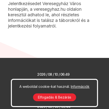
Jelentkezésedet Veresegyház Város
honlapján, a
veresegyhaz.hu
oldalon
keresztül adhatod le, ahol
részletes
információkat is találsz
a táborokról és a
jelentkezési folyamatról.
2026 / 08 / 10 / 06:49
Változás a
közétkeztetésben
A weboldal cookie-kat használ.
Információk
Elfogadás & Bezárás
2026 / 08 / 09 / 06:44