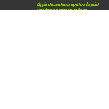
Új járdaszakasz épül az Árpád
utcában Veresegyházon
2026 / 08 / 08 / 06:09
Újabb két embert fogtak el a
szadai ingatlammaffia tagjai
közül
2026 / 08 / 07 / 22:35
Hatalmas lángok
Veresen
2026 / 08 / 07 / 06:14
Új ifjúsági közösségi tér nyílik az