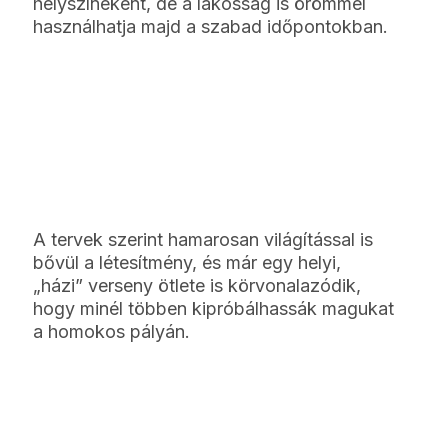
helyszíneként, de a lakosság is örömmel
használhatja majd a szabad időpontokban.
A tervek szerint hamarosan világítással is
bővül a létesítmény, és már egy helyi,
„házi” verseny ötlete is körvonalazódik,
hogy minél többen kipróbálhassák magukat
a homokos pályán.