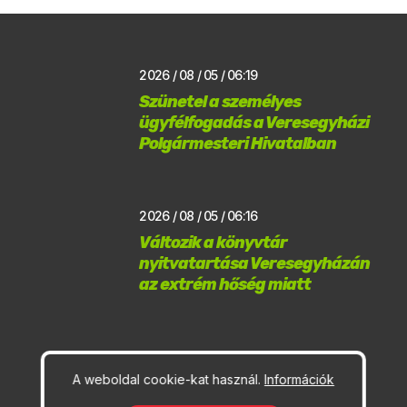
2026 / 08 / 05 / 06:19
Szünetel a személyes
ügyfélfogadás a Veresegyházi
Polgármesteri Hivatalban
2026 / 08 / 05 / 06:16
Változik a könyvtár
nyitvatartása Veresegyházán
az extrém hőség miatt
2026 / 08 / 05 / 06:13
A weboldal cookie-kat használ.
Információk
Éjszakai autóbuszjárat indul
Veresegyház érintésével