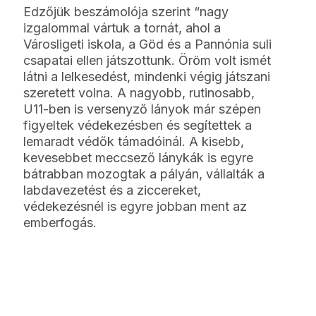
Edzőjük beszámolója szerint “nagy
izgalommal vártuk a tornát, ahol a
Városligeti iskola, a Göd és a Pannónia suli
csapatai ellen játszottunk. Öröm volt ismét
látni a lelkesedést, mindenki végig játszani
szeretett volna. A nagyobb, rutinosabb,
U11-ben is versenyző lányok már szépen
figyeltek védekezésben és segítettek a
lemaradt védők támadóinál. A kisebb,
kevesebbet meccsező lánykák is egyre
bátrabban mozogtak a pályán, vállalták a
labdavezetést és a ziccereket,
védekezésnél is egyre jobban ment az
emberfogás.