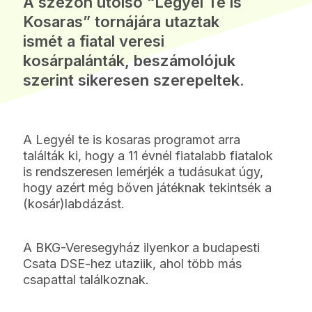
A szezon utolsó “Legyél Te is
Kosaras” tornájára utaztak
ismét a fiatal veresi
kosárpalánták, beszámolójuk
szerint sikeresen szerepeltek.
A Legyél te is kosaras programot arra
találták ki, hogy a 11 évnél fiatalabb fiatalok
is rendszeresen lemérjék a tudásukat úgy,
hogy azért még bőven játéknak tekintsék a
(kosár)labdázást.
A BKG-Veresegyház ilyenkor a budapesti
Csata DSE-hez utaziik, ahol több más
csapattal találkoznak.