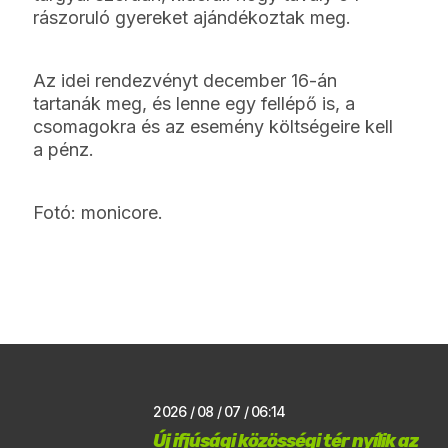
rászoruló gyereket ajándékoztak meg.
Az idei rendezvényt december 16-án
tartanák meg, és lenne egy fellépő is, a
csomagokra és az esemény költségeire kell
a pénz.
Fotó:
monicore
.
2026 / 08 / 07 / 06:14
Új ifjúsági közösségi tér nyílik az