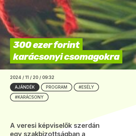
300 ezer forint
karácsonyi csomagokra
2024 / 11 / 20 / 09:32
AJÁNDÉK
PROGRAM
#ESÉLY
#KARÁCSONY
A veresi képviselők szerdán
egy szakbizottságban a