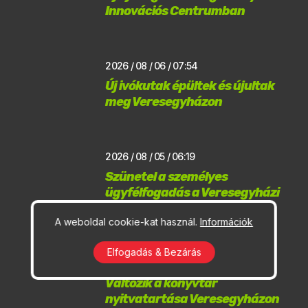
Innovációs Centrumban
2026 / 08 / 06 / 07:54
Új ivókutak épültek és újultak
meg Veresegyházon
2026 / 08 / 05 / 06:19
Szünetel a személyes
ügyfélfogadás a Veresegyházi
Polgármesteri Hivatalban
A weboldal cookie-kat használ.
Információk
Elfogadás & Bezárás
2026 / 08 / 05 / 06:16
Változik a könyvtár
nyitvatartása Veresegyházon